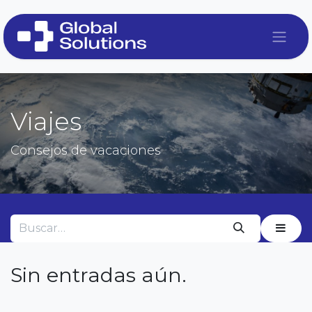
Ir al contenido
Viajes
Consejos de vacaciones
Sin entradas aún.