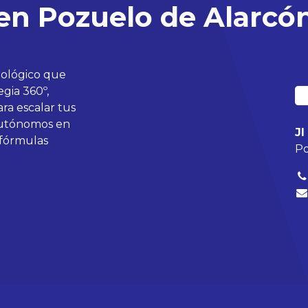
en Pozuelo de Alarcó
nológico que
gia 360º,
ra escalar tus
autónomos en
J
 fórmulas
Po