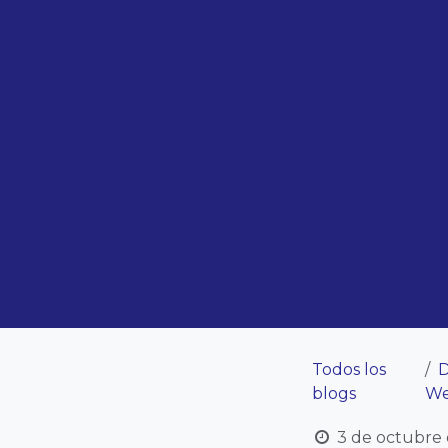
Todos los
D
blogs
W
3 de octubre