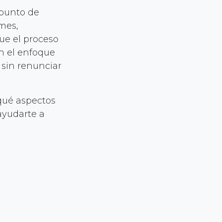
 punto de
mes,
ue el proceso
n el enfoque
 sin renunciar
 qué aspectos
ayudarte a