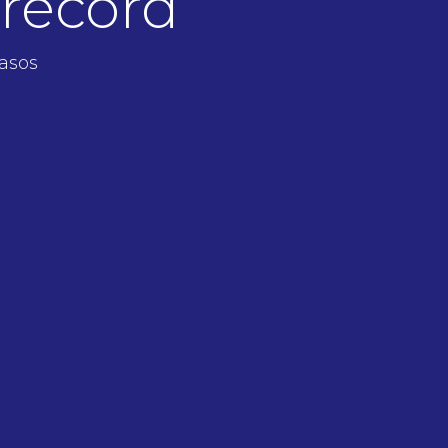
 récord
rasos