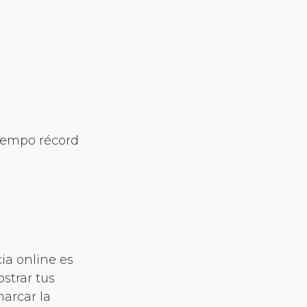
tiempo récord
ia online es
strar tus
marcar la