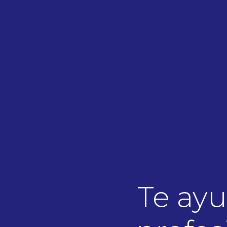
Te ay