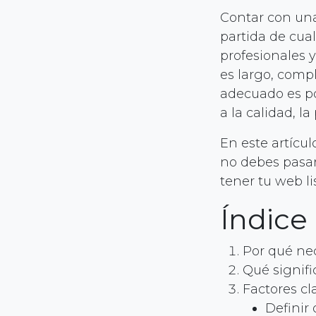
Contar con una
partida de cua
profesionales 
es largo, comp
adecuado es po
a la calidad, l
En este artícu
no debes pasar
tener tu web l
Índice
Por qué nec
Qué signif
Factores cl
Definir 