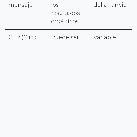
mensaje
los
del anuncio
resultados
orgánicos
CTR (Click
Puede ser
Variable
Through
alto si estás
según
Rate)
bien
competenci
posicionado
a y calidad
del anuncio
¿Cuál es mejor para tu
negocio?
Depende de tu
situación actual, presupuesto
y objetivos
:
Elige SEM si: