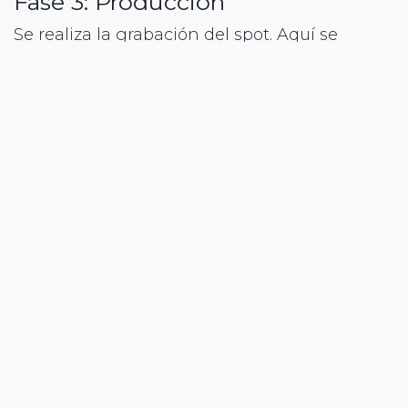
Fase 3: Producción
Se realiza la grabación del spot. Aquí se
materializa la idea, por lo que es fundamental
contar con un equipo profesional.
Fase 4: Postproducción
Incluye edición, sonido, color y efectos. Esta
fase define el acabado final y la calidad
percibida.
Fase 5: Adaptación y distribución
Se generan versiones del spot y se preparan
para su distribución en CTV.
Precios de producción de
spot publicitario CTV B2B