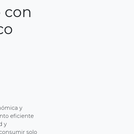
 con
co
nómica y
nto eficiente
d y
 consumir solo