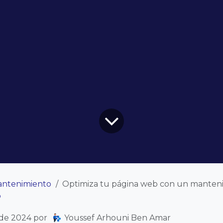
ntenimiento
Optimiza tu página web con un mantenimiento básico 
b
 de 2024
por
Youssef Arhouni Ben Amar