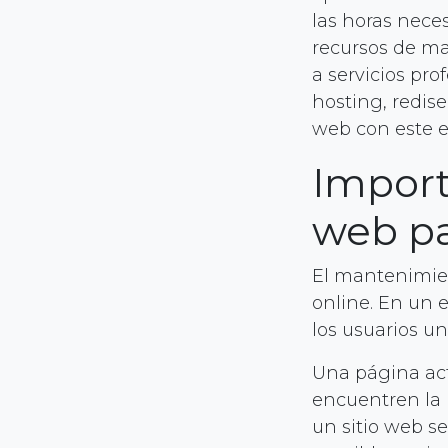
las horas nece
recursos de ma
a servicios pr
hosting, redis
web con este e
Import
web p
El mantenimien
online. En un 
los usuarios un
Una página act
encuentren la 
un sitio web se