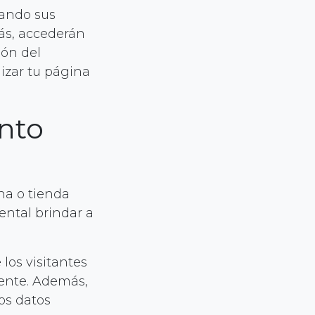
tando sus
ás, accederán
ión del
izar tu página
nto
na o tienda
ental brindar a
los visitantes
iente. Además,
los datos