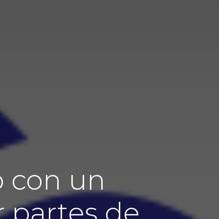
b con un
 partes de