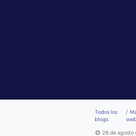
Todos los
Ma
blogs
we
28 de agosto