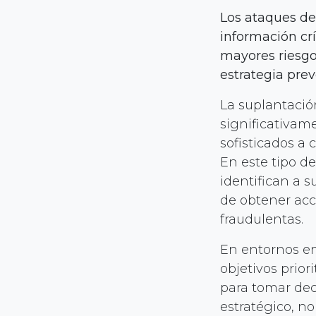
Los ataques de
información crí
mayores riesgo
estrategia prev
La suplantaci
significativam
sofisticados a
En este tipo d
identifican a s
de obtener acce
fraudulentas.
En entornos emp
objetivos prior
para tomar deci
estratégico, no