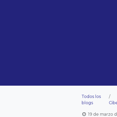
Todos los
blogs
Cib
19 de marzo 