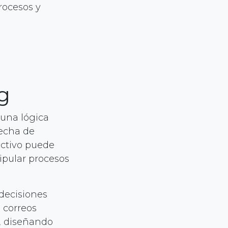
rocesos y
ng
 una lógica
recha de
ectivo puede
ipular procesos
decisiones
 correos
n, diseñando