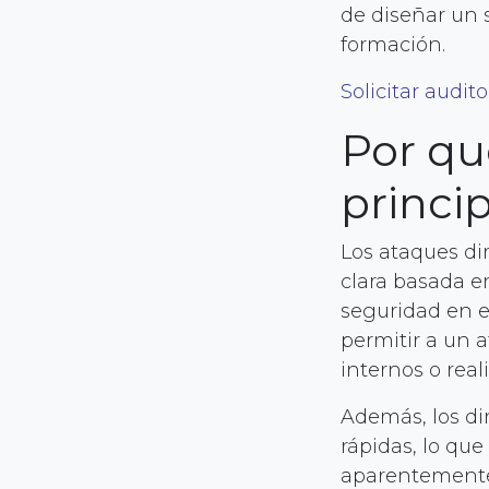
de diseñar un 
formación.
Solicitar audit
Por qué
princi
Los ataques di
clara basada e
seguridad en e
permitir a un 
internos o real
Además, los di
rápidas, lo qu
aparentemente 