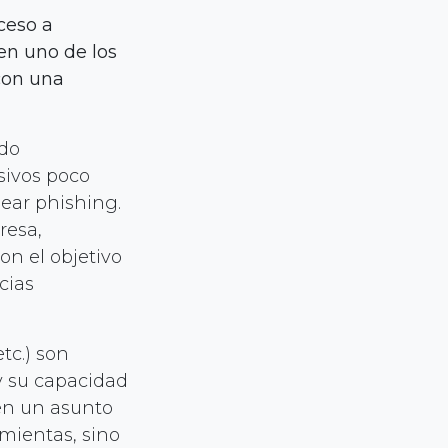
ceso a
 en uno de los
con una
ado
sivos poco
ear phishing.
resa,
on el objetivo
cias
tc.) son
 y su capacidad
 en un asunto
amientas, sino