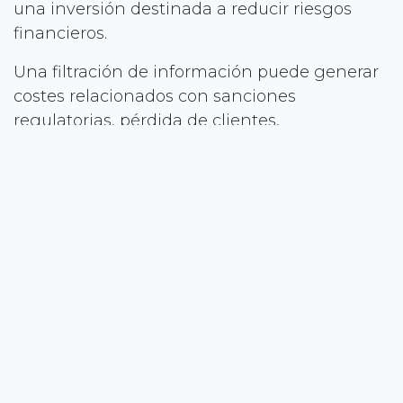
una inversión destinada a reducir riesgos
financieros.
Una filtración de información puede generar
costes relacionados con sanciones
regulatorias, pérdida de clientes,
interrupciones operativas, litigios legales y
daños reputacionales. En muchos casos, el
impacto económico supera ampliamente el
coste de implementar medidas preventivas.
Además, la seguridad también influye en la
confianza comercial. Cada vez más empresas
exigen garantías de protección de datos
antes de firmar contratos o establecer
relaciones con nuevos proveedores.
Por tanto, invertir en cifrado no solo reduce