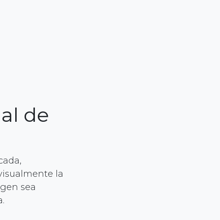
nal de
cada,
 visualmente la
agen sea
.