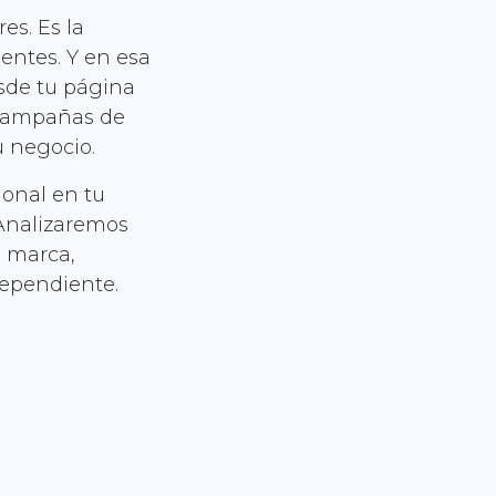
es. Es la
entes. Y en esa
esde tu página
o campañas de
 negocio.
ional en tu
 Analizaremos
u marca,
dependiente.