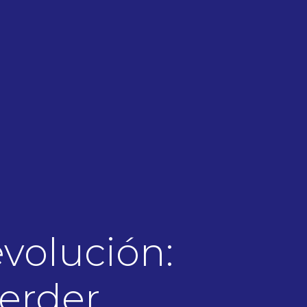
volución:
perder