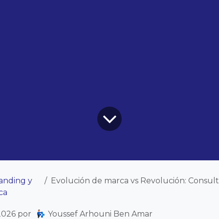
anding y
Evolución de marca vs Revolución: Consultoría para no p
ca
2026
por
Youssef Arhouni Ben Amar