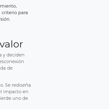
amiento,
 criterio para
sión.
valor
a y deciden
desconexión
ida de
o. Se rediseña
 el impacto en
pierde uno de