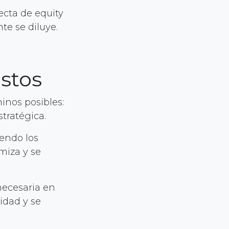
ecta de equity
te se diluye.
stos
nos posibles:
stratégica.
endo los
miza y se
necesaria en
idad y se