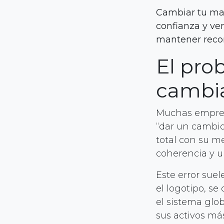
Cambiar tu mar
confianza y ven
mantener recon
El pro
cambia
Muchas empres
“dar un cambio
total con su m
coherencia y u
Este error sue
el logotipo, se
el sistema glo
sus activos má